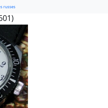
s russes
601)