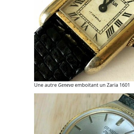
Une autre
Geneva
emboitant un Zaria 1601