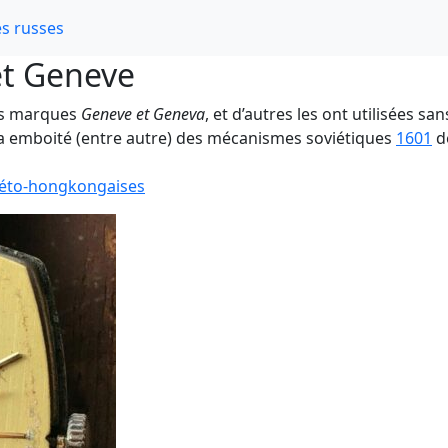
s russes
et Geneve
les marques
Geneve et Geneva
, et d’autres les ont utilisées sa
 a emboité (entre autre) des mécanismes soviétiques
1601
d
viéto-hongkongaises