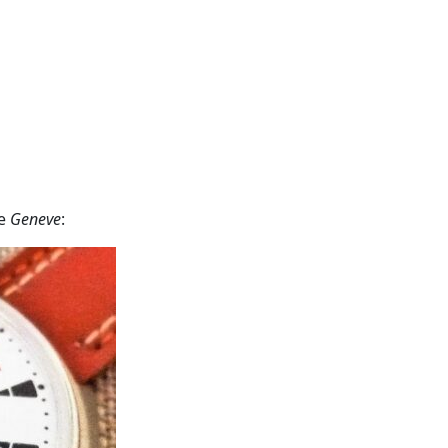
ue
Geneve
: