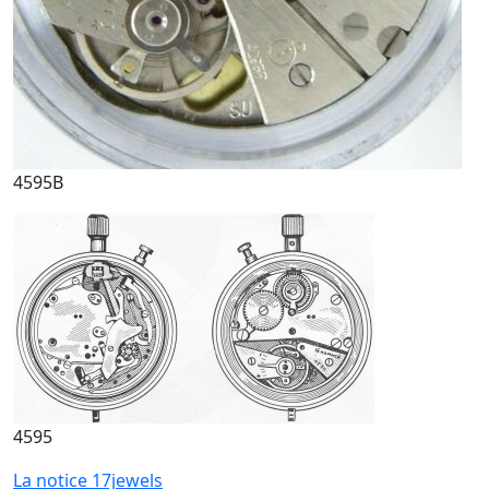
4595B
4595
La notice 17jewels