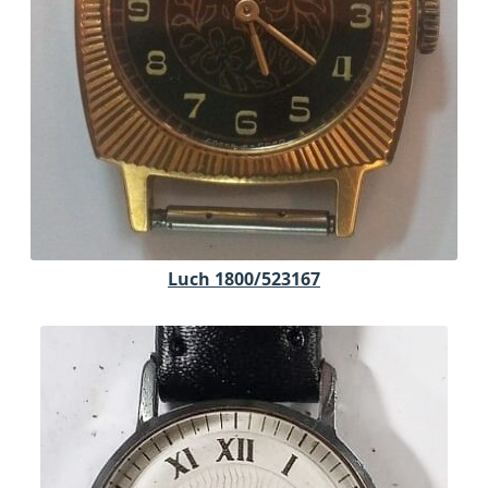
Luch 1800/523167