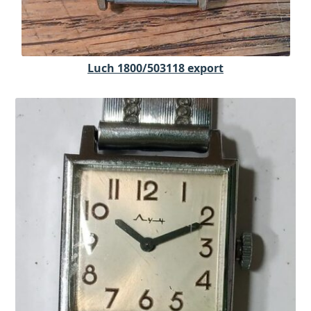
Luch 1800/503118 export