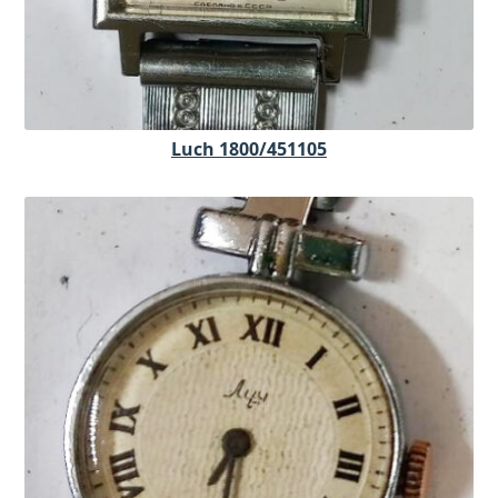
Luch 1800/451105