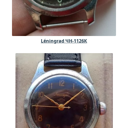
Léningrad ЧН-1126К