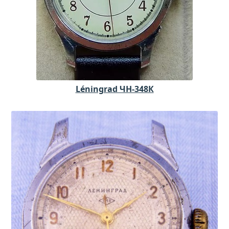
Léningrad ЧН-348К