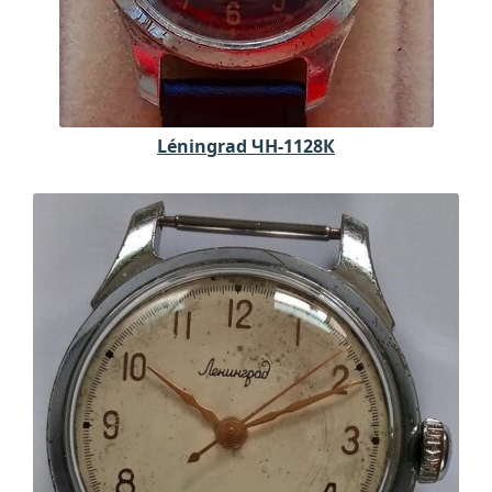
Léningrad ЧН-1128К