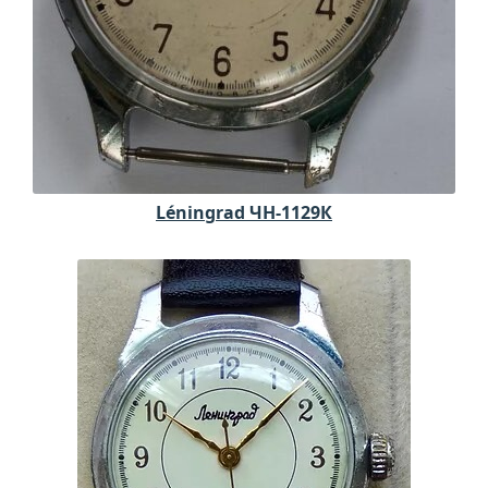
Léningrad ЧН-1129К