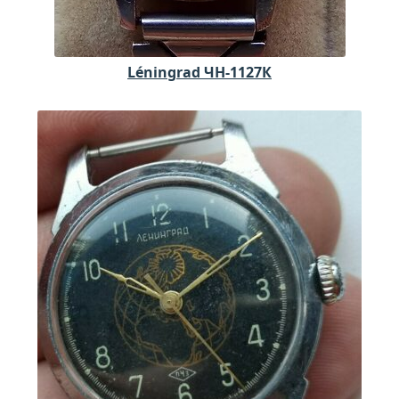
Léningrad ЧН-1127К